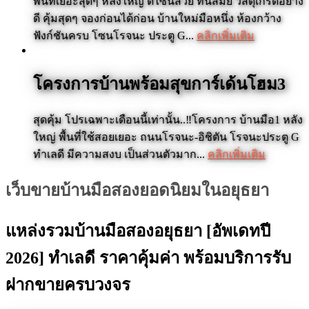
พื้นที่เยอะสุดๆ หลังใหญ่ ดีไซน์สวย ทันสมัย วัสดุเกรดอย่าง
ดี คุ้มสุดๆ จองก่อนได้ก่อน บ้านใหม่มือหนึ่ง ห้องกว้าง
ฟังก์ชันครบ โซนโรจนะ ประตู G...
คลิกเพิ่มเติม
โครงการบ้านพร้อมสุขการ์เด้นโฮม3
สุดคุ้ม โปรเฉพาะเดือนนี้เท่านั้น..‼️โครงการ บ้านมือ1 หลัง
ใหญ่ พื้นที่ใช้สอยเยอะ ถนนโรจนะ-อิชิตัน โรจนะประตู G
ทำเลดี มีความสงบ เป็นส่วนตัวมาก...
คลิกเพิ่มเติม
เว็บขายบ้านมือสองยอดนิยมในอยุธยา
แหล่งรวมบ้านมือสองอยุธยา [อัพเดทปี
2026] ทำเลดี ราคาคุ้มค่า พร้อมบริการรับ
ฝากขายครบวงจร
คอนโดพลัส