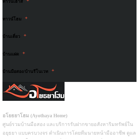
+
ทาวน์เฮ้าส์
+
ทาวน์โฮม
+
บ้านเดี่ยว
+
บ้านแฝด
+
บ้านมือสอง/บ้านรีโนเวท
อโยธยาโฮม (Ayothaya Home)
ศูนย์รวมบ้านมือสอง และบริการรับฝากขายอสังหาริมทรัพย์ใน
อยุธยา แบบครบวงจร ดำเนินการโดยทีมนายหน้ามืออาชีพ ดูแล